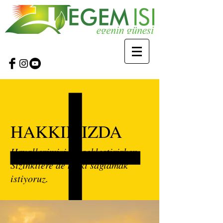
HAKKIMIZDA
Hayallerimizi gerçekleştirirken,
Sizinkilere de katkı sağlamak
istiyoruz.