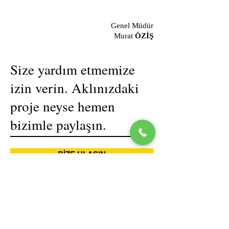
Genel Müdür
Murat
ÖZİŞ
Size yardım etmemize
izin verin. Aklınızdaki
proje neyse hemen
bizimle paylaşın.
BİZE ULAŞIN
|
info@egemisi.com
| Çakmak caddesi
No:129/A Buca / İzmir